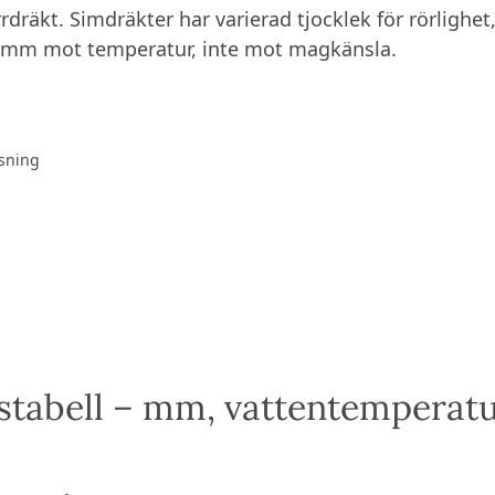
dräkt. Simdräkter har varierad tjocklek för rörlighet
 mm mot temperatur, inte mot magkänsla.
äsning
stabell – mm, vattentemperat