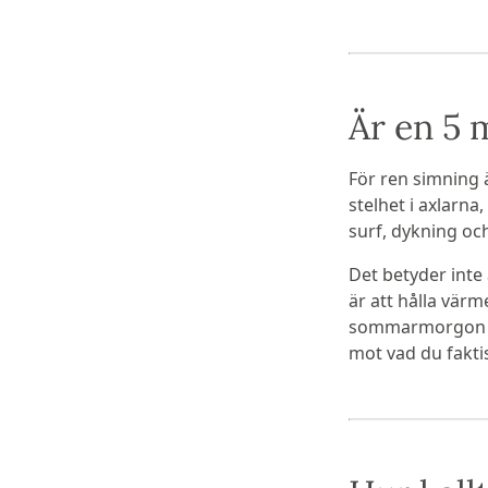
Är en 5 
För ren simning 
stelhet i axlarn
surf, dykning oc
Det betyder inte 
är att hålla värm
sommarmorgon bl
mot vad du faktis