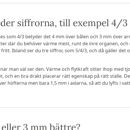
der siffrorna, till exempel 4/
ges som 4/3 betyder det 4 mm över bålen och 3 mm över a
itter där du behöver värme mest, runt de inre organen, och
fritt. Ibland ser du tre siffror, som 5/4/3, och då gäller det 
när man väl ser den. Värme och flytkraft sitter ihop med tjoc
, och en bra dräkt placerar rätt egenskap på rätt ställe. De
er höfterna men bara 1,5 mm i axlarna, så att du lyfts i vat
eller 3 mm bättre?