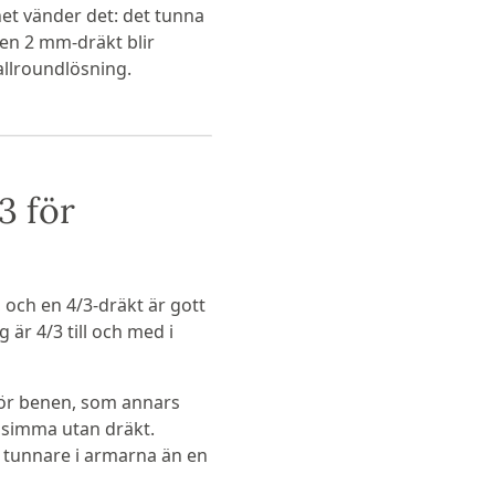
net vänder det: det tunna
 en 2 mm-dräkt blir
llroundlösning.
3 för
 och en 4/3-dräkt är gott
 är 4/3 till och med i
 för benen, som annars
t simma utan dräkt.
 tunnare i armarna än en