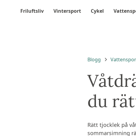
Friluftsliv
Vintersport
Cykel
Vattensp
Blogg
Vattenspor
Våtdrä
du rä
Rätt tjocklek på v
sommarsimning räc