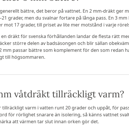
generellt bättre, det beror på vattnet. En 2 mm-dräkt ger m
9–21 grader, men du svalnar fortare på långa pass. En 3 mm 
r mot 17 grader, till priset av lite mer motstånd i varje rörel
 en dräkt för svenska förhållanden landar de flesta rätt me
 täcker större delen av badsäsongen och blir sällan obekvämt
 2 mm passar bättre som komplement för den som redan har
tigt till högsommaren.
mm våtdräkt tillräckligt varm?
tillräckligt varm i vatten runt 20 grader och uppåt, för pas
rd för rörlighet snarare än isolering, så känns vattnet sval
rka att värmen tar slut innan orken gör det.