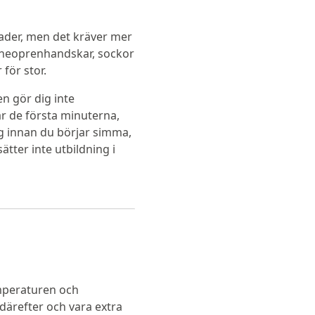
rader, men det kräver mer
 neoprenhandskar, sockor
för stor.
n gör dig inte
sar de första minuterna,
sig innan du börjar simma,
tter inte utbildning i
emperaturen och
därefter och vara extra