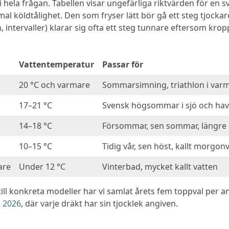
i hela frågan. Tabellen visar ungefärliga riktvärden för en 
l köldtålighet. Den som fryser lätt bör gå ett steg tjockar
 intervaller) klarar sig ofta ett steg tunnare eftersom kr
Vattentemperatur
Passar för
20 °C och varmare
Sommarsimning, triathlon i varm
17–21 °C
Svensk högsommar i sjö och hav
14–18 °C
Försommar, sen sommar, längre 
10–15 °C
Tidig vår, sen höst, kallt morgon
are
Under 12 °C
Vinterbad, mycket kallt vatten
 till konkreta modeller har vi samlat årets fem toppval per 
n 2026
, där varje dräkt har sin tjocklek angiven.