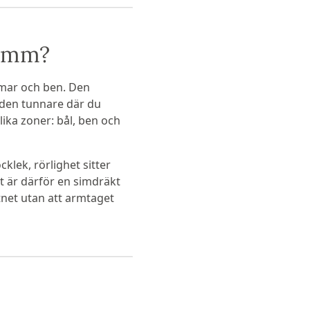
3 mm?
rmar och ben. Den
 den tunnare där du
olika zoner: bål, ben och
klek, rörlighet sitter
t är därför en simdräkt
tnet utan att armtaget