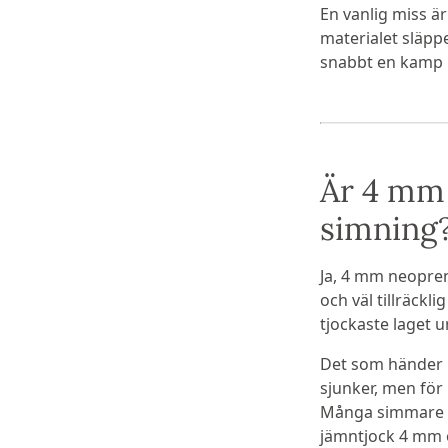
En vanlig miss är
materialet släpp
snabbt en kamp 
Är 4 mm 
simning
Ja, 4 mm neopren
och väl tillräckl
tjockaste laget 
Det som händer n
sjunker, men för
Många simmare vä
jämntjock 4 mm öv