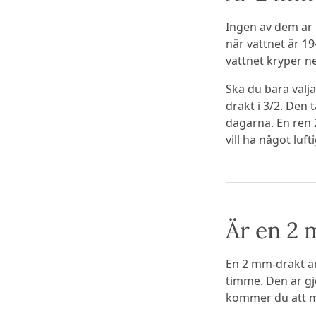
Ingen av dem är 
när vattnet är 1
vattnet kryper ne
Ska du bara välja
dräkt i 3/2. Den
dagarna. En ren
vill ha något luf
Är en 2 
En 2 mm-dräkt är 
timme. Den är gjo
kommer du att mä