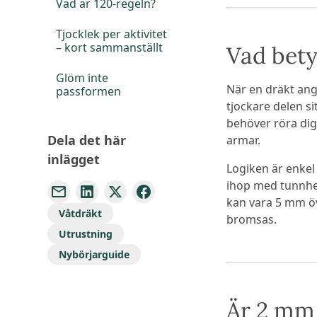
Vad är 120-regeln?
Tjocklek per aktivitet
– kort sammanställt
Vad bety
Glöm inte
När en dräkt an
passformen
tjockare delen s
behöver röra dig 
Dela det här
armar.
inlägget
Logiken är enkel 
ihop med tunnhet
kan vara 5 mm öv
Våtdräkt
bromsas.
Utrustning
Nybörjarguide
Är 2 mm 