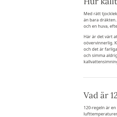
Hur kall
Med rätt tjockle
än bara dräkten.
och en huva, eft
Här är det värt 
oövervinnerlig. K
och det är farlig
och simma aldrig 
kallvattensimning
Vad är 1
120-regeln är en
lufttemperaturen