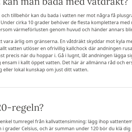
t kan man bada med våtdräkt?
k och tillbehör kan du bada i vatten ner mot några få plusg
 Under cirka 10 grader behöver de flesta komplettera med
ersom värmeförlusten genom huvud och händer annars blir 
att vara ärlig om gränserna. En våtdräkt skyddar mot kyla me
allt vatten utlöser en ofrivillig kallchock där andningen ru
ast precis när du hoppar i. Gå i lugnt, låt andningen lägga 
ensam i kallt öppet vatten. Det här är allmänna råd och ersä
 eller lokal kunskap om just ditt vatten.
20-regeln?
 enkel tumregel från kallvattensimning: lägg ihop vattent
 i grader Celsius, och är summan under 120 bör du klä dig 