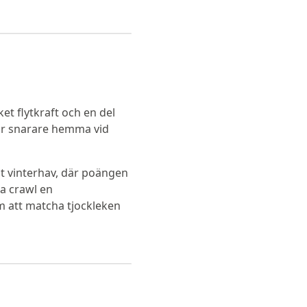
t flytkraft och en del
hör snarare hemma vid
llt vinterhav, där poängen
na crawl en
 att matcha tjockleken