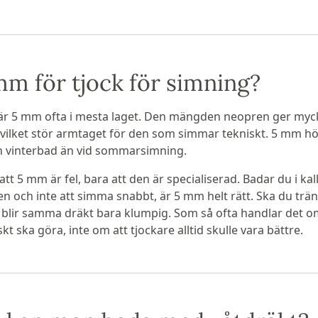
mm för tjock för simning?
är 5 mm ofta i mesta laget. Den mängden neopren ger mycke
a, vilket stör armtaget för den som simmar tekniskt. 5 mm 
h vinterbad än vid sommarsimning.
att 5 mm är fel, bara att den är specialiserad. Badar du i ka
en och inte att simma snabbt, är 5 mm helt rätt. Ska du trä
ir samma dräkt bara klumpig. Som så ofta handlar det om
kt ska göra, inte om att tjockare alltid skulle vara bättre.