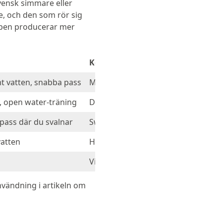
svensk simmare eller
e, och den som rör sig
oppen producerar mer
Kommentar
t vatten, snabba pass
Maximal rörlighet, minimal värme.
, open water-träning
Den vanligaste tjockleken för simni
pass där du svalnar
Sweet spot för många som simmar h
vatten
Här börjar handskar, sockor och huva
Vid riktigt kallt vatten eller om du p
användning i artikeln om