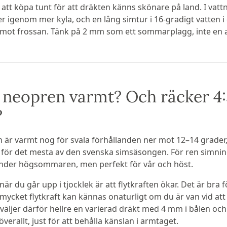
 att köpa tunt för att dräkten känns skönare på land. I vatt
er igenom mer kyla, och en lång simtur i 16-gradigt vatten i
mot frossan. Tänk på 2 mm som ett sommarplagg, inte en a
neopren varmt? Och räcker 4:
?
 är varmt nog för svala förhållanden ner mot 12–14 grader,
ig för det mesta av den svenska simsäsongen. För ren simning
under högsommaren, men perfekt för vår och höst.
är du går upp i tjocklek är att flytkraften ökar. Det är bra
 mycket flytkraft kan kännas onaturligt om du är van vid at
ljer därför hellre en varierad dräkt med 4 mm i bålen och
erallt, just för att behålla känslan i armtaget.