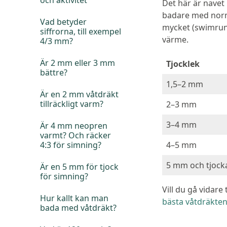
och aktivitet
Det här är navet 
badare med norma
Vad betyder
mycket (swimrun,
siffrorna, till exempel
värme.
4/3 mm?
Är 2 mm eller 3 mm
Tjocklek
bättre?
1,5–2 mm
Är en 2 mm våtdräkt
tillräckligt varm?
2–3 mm
3–4 mm
Är 4 mm neopren
varmt? Och räcker
4:3 för simning?
4–5 mm
5 mm och tjock
Är en 5 mm för tjock
för simning?
Vill du gå vidare
Hur kallt kan man
bästa våtdräkte
bada med våtdräkt?