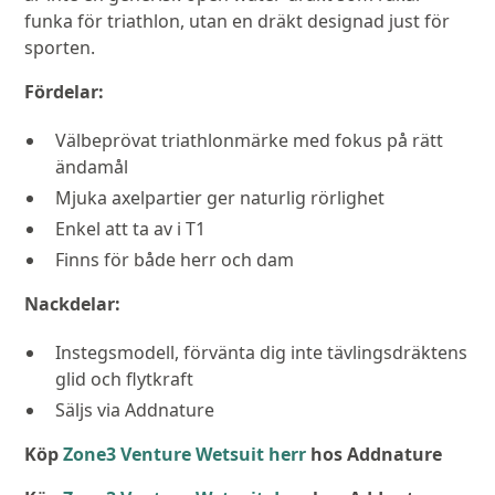
funka för triathlon, utan en dräkt designad just för
sporten.
Fördelar:
Välbeprövat triathlonmärke med fokus på rätt
ändamål
Mjuka axelpartier ger naturlig rörlighet
Enkel att ta av i T1
Finns för både herr och dam
Nackdelar:
Instegsmodell, förvänta dig inte tävlingsdräktens
glid och flytkraft
Säljs via Addnature
Köp
Zone3 Venture Wetsuit herr
hos Addnature