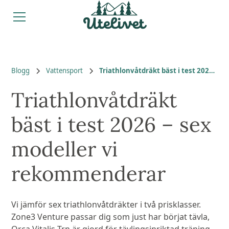
Blogg
Vattensport
Triathlonvåtdräkt bäst i test 2026 – sex modeller vi rekommenderar
Triathlonvåtdräkt
bäst i test 2026 – sex
modeller vi
rekommenderar
Vi jämför sex triathlonvåtdräkter i två prisklasser.
Zone3 Venture passar dig som just har börjat tävla,