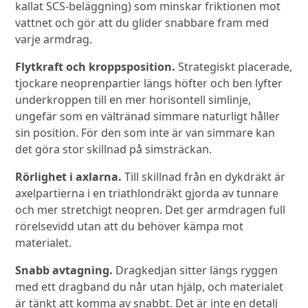
kallat SCS-beläggning) som minskar friktionen mot
vattnet och gör att du glider snabbare fram med
varje armdrag.
Flytkraft och kroppsposition.
Strategiskt placerade,
tjockare neoprenpartier längs höfter och ben lyfter
underkroppen till en mer horisontell simlinje,
ungefär som en vältränad simmare naturligt håller
sin position. För den som inte är van simmare kan
det göra stor skillnad på simsträckan.
Rörlighet i axlarna.
Till skillnad från en dykdräkt är
axelpartierna i en triathlondräkt gjorda av tunnare
och mer stretchigt neopren. Det ger armdragen full
rörelsevidd utan att du behöver kämpa mot
materialet.
Snabb avtagning.
Dragkedjan sitter längs ryggen
med ett dragband du når utan hjälp, och materialet
är tänkt att komma av snabbt. Det är inte en detalj