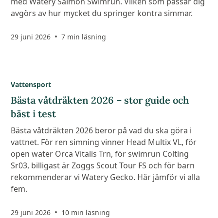
med Watery Salmon Swimrun. Vilken som passar dig
avgörs av hur mycket du springer kontra simmar.
•
29 juni 2026
7 min läsning
Vattensport
Bästa våtdräkten 2026 – stor guide och
bäst i test
Bästa våtdräkten 2026 beror på vad du ska göra i
vattnet. För ren simning vinner Head Multix VL, för
open water Orca Vitalis Trn, för swimrun Colting
Sr03, billigast är Zoggs Scout Tour FS och för barn
rekommenderar vi Watery Gecko. Här jämför vi alla
fem.
•
29 juni 2026
10 min läsning