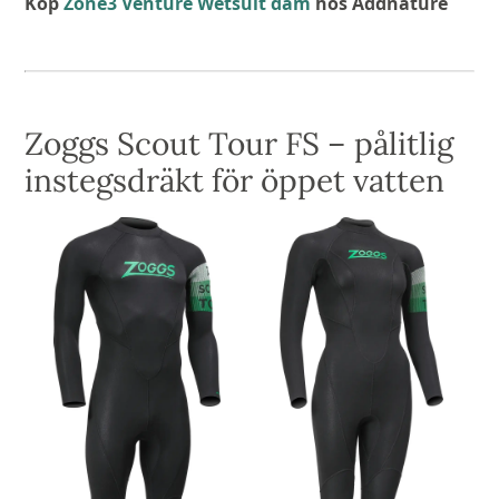
Köp
Zone3 Venture Wetsuit dam
hos Addnature
Zoggs Scout Tour FS – pålitlig
instegsdräkt för öppet vatten