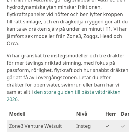
hydrodynamiska ytan minskar friktionen,
flytkraftspaneler vid höfter och ben lyfter kroppen
till rätt simläge, och en dragkedja i ryggen gör att du
kan ta av dräkten själv på under en minut i T1. Vi har
jämfört sex modeller från Zone3, Zoggs, Head och
Orca.
Vi har granskat tre instegsmodeller och tre dräkter
för mer tävlingsinriktad simning, med fokus på
passform, rörlighet, flytkraft och hur snabbt dräkten
går att få av i övergångszonen. Letar du efter
dräkter för open water, swimrun eller barn har vi
samlat allt i
den stora guiden till bästa våtdräkten
2026
.
Modell
Nivå
Herr
Dam
Zone3 Venture Wetsuit
Insteg
✓
✓