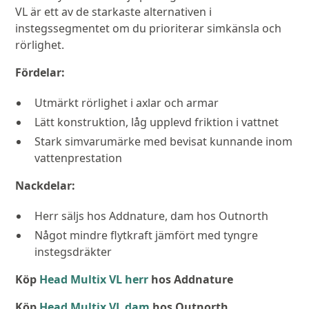
VL är ett av de starkaste alternativen i
instegssegmentet om du prioriterar simkänsla och
rörlighet.
Fördelar:
Utmärkt rörlighet i axlar och armar
Lätt konstruktion, låg upplevd friktion i vattnet
Stark simvarumärke med bevisat kunnande inom
vattenprestation
Nackdelar:
Herr säljs hos Addnature, dam hos Outnorth
Något mindre flytkraft jämfört med tyngre
instegsdräkter
Köp
Head Multix VL herr
hos Addnature
Köp
Head Multix VL dam
hos Outnorth