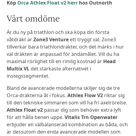
Köp
Orca Athlex Float v2 herr
hos Outnorth
Vårt omdöme
Är du ny på triathlon och ska köpa din första
våtdräkt är
Zone3 Venture
ett tryggt val. Zone3
tillverkar bara triathlondräkter, och det märks i hur
väl dräkten är anpassad för ändamålet. Vill du ha
maximal rörlighet till en rimlig kostnad är
Head
Multix VL
det starkaste alternativet i
instegssegmentet.
Bland de avancerade modellerna skiljer sig de tre
Orca-dräkterna åt i fokus.
Athlex Flow V2
riktar sig
till den tekniske simmaren som vill ha fri axelrörelse.
Athlex Float v2
passar dig som behöver extra lyft
för att hålla benen uppe.
Vitalis Trn Openwater
erbjuder en välbalanserad kombination av båda, och
är dessutom den enda avancerade modellen som