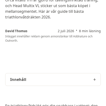
Orca Vitalis Trn är gjord för tävlingsinriktad träning,
och Head Multix VL sticker ut som bästa köpet i
mellansegmentet. Här är vår guide till bästa
triathlonvåtdräkten 2026.
•
2 juli 2026
8 min läsning
David Thomas
Inlägget innehåller reklam genom annonslänkar till
Addnature och
Outnorth
.
Innehåll
En triathlonvåtdräkt gör dig snabbare i vattnet: den