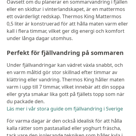
Oavsett om du planerar en sommarvandring i fjällen
eller en skidtur i vinterlandskapet, är en mattermos
ett ovärderligt redskap. Thermos King Mattermos
0,5 liter är konstruerad för att hålla maten varm eller
kall i flera timmar, vilket ger dig energi och komfort
under långa dagar utomhus.
Perfekt för fjällvandring på sommaren
Under fjällvandringar kan vädret växla snabbt, och
en varm måltid gör stor skillnad efter timmar av
klättring eller vandring. Thermos King håller maten
varm i upp till 7 timmar, vilket innebär att din soppa
eller gryta smakar lika gott på fjällets topp som när
du packade den.
Läs mer i vår stora guide om fjällvandring i Sverige
För varma dagar är den också idealisk för att hålla
kalla rätter som pastasallad eller yoghurt fräscha,
tack vare den isolerande tekniken som håller kyla i