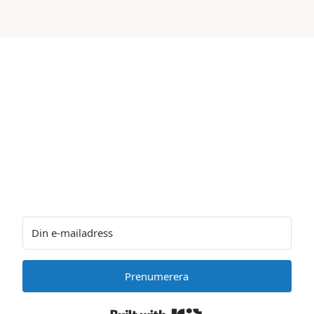
Prenumerera på utelivets
nyhetsbrev
Få månadens artiklar och tester direkt i din mailbox
Prenumerera
Built with Kit